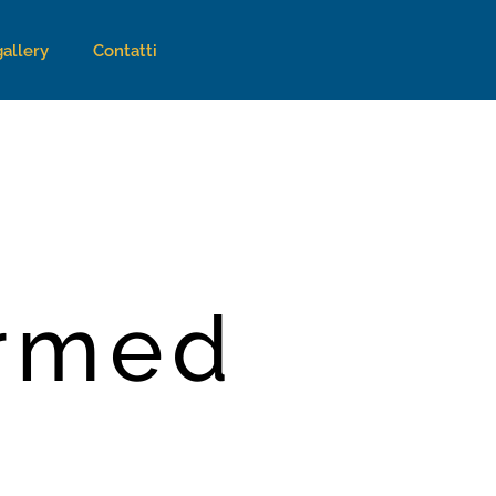
allery
Contatti
irmed