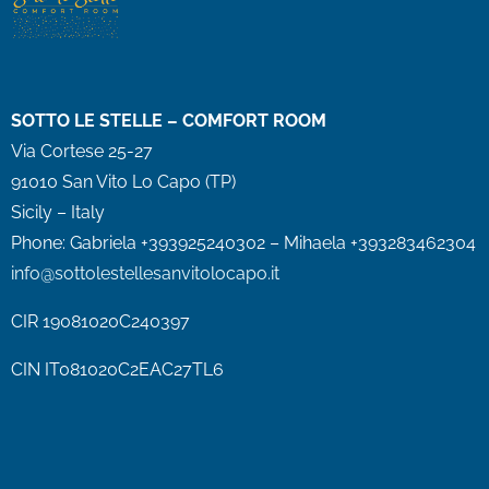
SOTTO LE STELLE – COMFORT ROOM
Via Cortese 25-27
91010 San Vito Lo Capo (TP)
Sicily – Italy
Phone:
Gabriela +393925240302 – Mihaela +393283462304
info@sottolestellesanvitolocapo.it
CIR
19081020C240397
CIN IT081020C2EAC27TL6