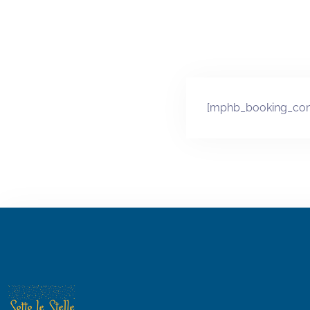
[mphb_booking_conf