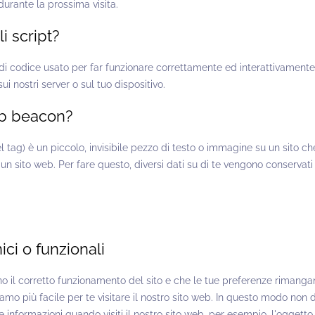
 durante la prossima visita.
i script?
i codice usato per far funzionare correttamente ed interattivamente i
i nostri server o sul tuo dispositivo.
eb beacon?
tag) è un piccolo, invisibile pezzo di testo o immagine su un sito ch
di un sito web. Per fare questo, diversi dati su di te vengono conservat
ici o funzionali
no il corretto funzionamento del sito e che le tue preferenze rimanga
iamo più facile per te visitare il nostro sito web. In questo modo non d
 informazioni quando visiti il nostro sito web, per esempio, l'oggetto