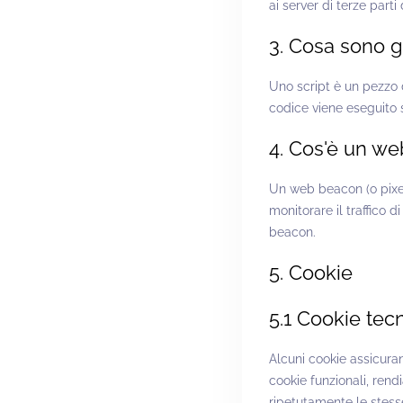
ai server di terze parti
3. Cosa sono gl
Uno script è un pezzo d
codice viene eseguito su
4. Cos'è un w
Un web beacon (o pixel 
monitorare il traffico 
beacon.
5. Cookie
5.1 Cookie tecn
Alcuni cookie assicura
cookie funzionali, rend
ripetutamente le stesse