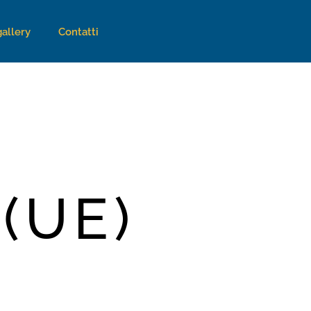
allery
Contatti
 (UE)