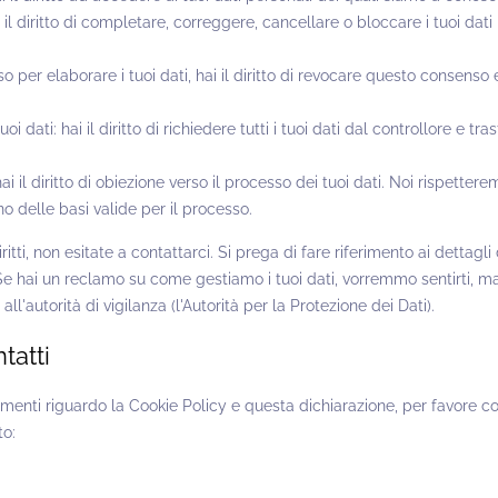
hai il diritto di completare, correggere, cancellare o bloccare i tuoi da
o per elaborare i tuoi dati, hai il diritto di revocare questo consenso e
 tuoi dati: hai il diritto di richiedere tutti i tuoi dati dal controllore e tra
hai il diritto di obiezione verso il processo dei tuoi dati. Noi rispetter
o delle basi valide per il processo.
ritti, non esitate a contattarci. Si prega di fare riferimento ai dettagli
e hai un reclamo su come gestiamo i tuoi dati, vorremmo sentirti, ma h
l'autorità di vigilanza (l'Autorità per la Protezione dei Dati).
tatti
ti riguardo la Cookie Policy e questa dichiarazione, per favore co
to: