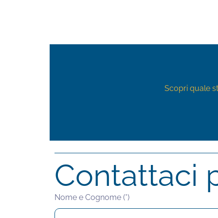
Scopri quale st
Contattaci 
Nome e Cognome (*)