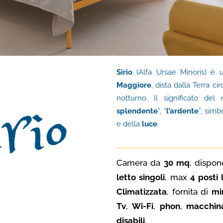
Sirio
(Alfa Ursae Minoris) è
Maggiore
, dista dalla Terra ci
notturno. Il significato d
splendente
”, “
l’ardente
”, simb
e della
luce
.
Camera da
30 mq
, dispo
letto singoli
, max
4 posti 
Climatizzata
, fornita di
mi
Tv
,
Wi-Fi
,
phon
,
macchina
disabili
.