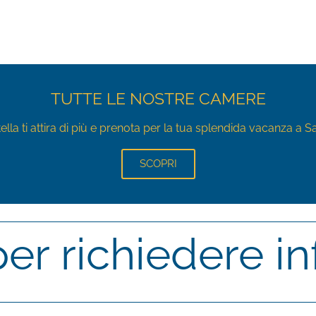
TUTTE LE NOSTRE CAMERE
ella ti attira di più e prenota per la tua splendida vacanza a 
SCOPRI
per richiedere i