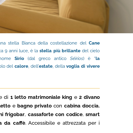
 una stella Bianca della costellazione del
Cane
rca 9 anni luce, è la
stella più brillante
del cielo
el nome
Sirio
(dal greco antico
Séirios
) è “
la
olo del
calore
, dell’
estate
, della
voglia di vivere
ne di
1 letto matrimoniale king
e
2 divano
letto
e
bagno privato
con
cabina doccia.
ni frigobar
,
cassaforte con codice
,
smart
 da caffè
. Accessibile e attrezzata per i