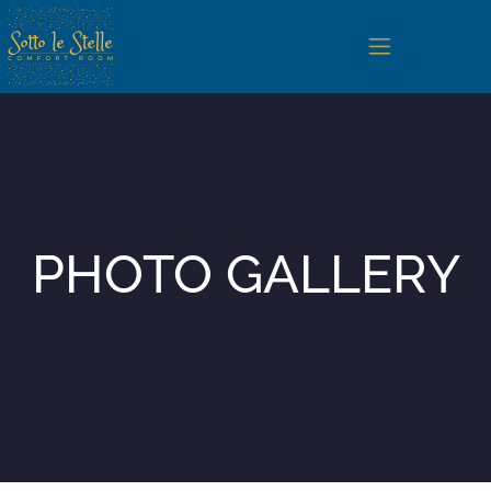
Home
Camere
PHOTO GALLERY
San Vito Lo Capo
Servizi e Regolamento
Photogallery
Contatti