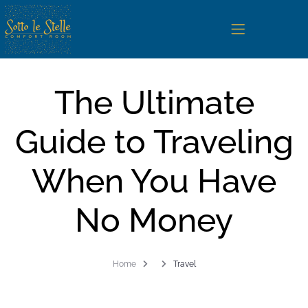
The Ultimate
Home
Guide to Traveling
Camere
When You Have
San Vito Lo Capo
Servizi e Regolamento
No Money
Photogallery
Home
Travel
Contatti