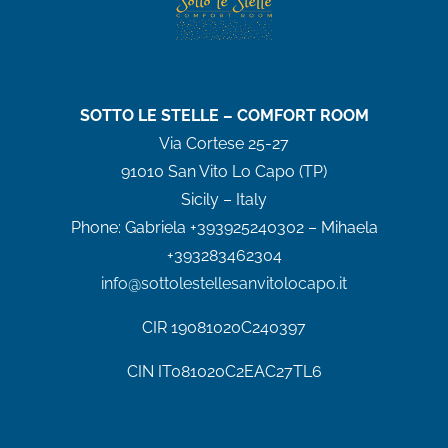
SOTTO LE STELLE – COMFORT ROOM
Via Cortese 25-27
91010 San Vito Lo Capo (TP)
Sicily – Italy
Phone:
Gabriela +393925240302 – Mihaela
+393283462304
info@sottolestellesanvitolocapo.it
CIR
19081020C240397
CIN IT081020C2EAC27TL6